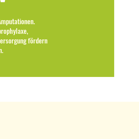
Amputationen.
prophylaxe,
ersorgung fördern
n.