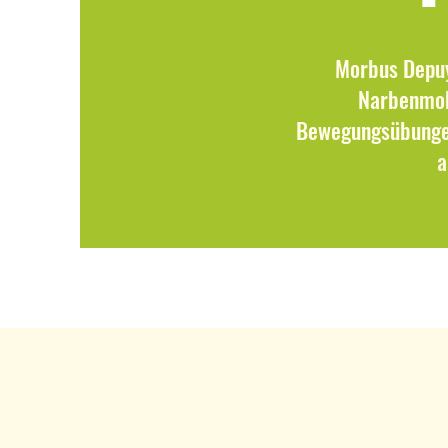
Morbus Depuy
Narbenmobi
Bewegungsübungen
a